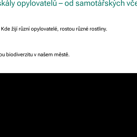
kály opylovatelů – od samotářských vč
 Kde žijí různí opylovatelé, rostou různé rostliny.
ou biodiverzitu v našem městě.