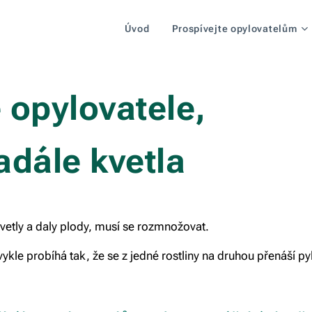
Úvod
Prospívejte opylovatelům
e opylovatele,
adále kvetla
kvetly a daly plody, musí se rozmnožovat.
ykle probíhá tak, že se z jedné rostliny na druhou přenáší py