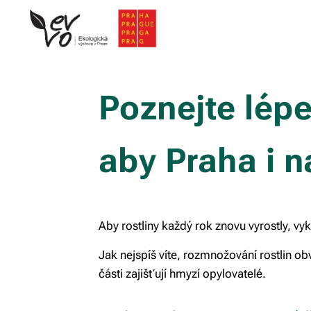
Poznejte lép
aby Praha i n
Aby rostliny každý rok znovu vyrostly, vy
Jak nejspíš víte, rozmnožování rostlin obv
části zajišťují hmyzí opylovatelé.