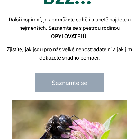
nejlépe.
věda!
cestou z pořádné
dálky a zbytečně
Další inspirací, jak pomůžete sobě i planetě najdete u
spotřebovanou
nejmenších. Seznamte se s pestrou rodinou
energií. Počkejte
OPYLOVATELŮ
.
si na začátek léta
a pochutnejte si
Zjistíte, jak jsou pro nás velké nepostradatelní a jak jim
na těch
dokážete snadno pomoci.
vynikajících a
místních.
Seznamte se