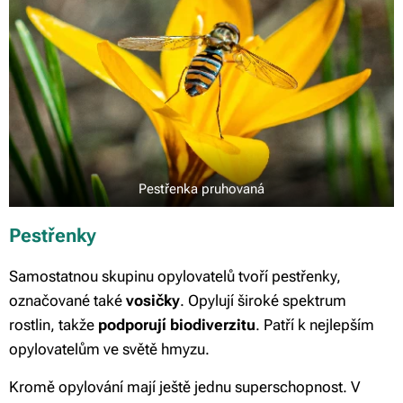
Pestřenka pruhovaná
Pestřenky
Samostatnou skupinu opylovatelů tvoří pestřenky,
označované také
vosičky
. Opylují široké spektrum
rostlin, takže
podporují biodiverzitu
. Patří k nejlepším
opylovatelům ve světě hmyzu.
Kromě opylování mají ještě jednu superschopnost. V