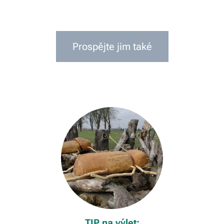
Prospějte jim také
TIP na výlet: