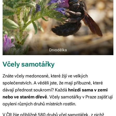
Drvodělka
Včely samotářky
Znáte včely medonosné, které žijí ve velkých
společenstvích. A věděli jste, že mají příbuzné, které
dávají přednost soukromí? Každá
hnízdí sama v zemi
nebo ve starém dřevě
. Včely samotářky v Praze zajišťují
opylení různých druhů místních rostlin.
V ČR žije přibližně 580 druhů včel samotářek, z nichž