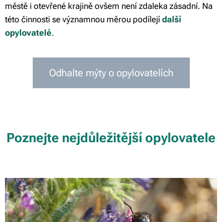
městě i otevřené krajině ovšem není zdaleka zásadní. Na
této činnosti se významnou měrou podílejí
další
opylovatelé
.
Odhalte mýty o opylovatelích
Poznejte nejdůležitější opylovatele