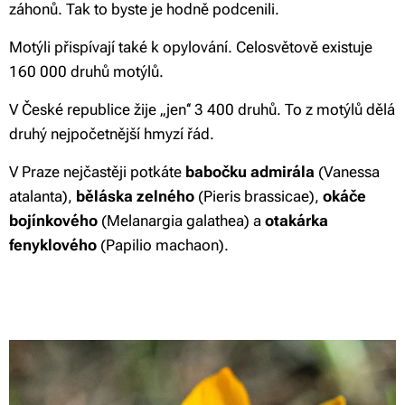
záhonů. Tak to byste je hodně podcenili.
Motýli přispívají také k opylování. Celosvětově existuje
160 000 druhů motýlů.
V České republice žije ‚‚jen‘‘ 3 400 druhů. To z motýlů dělá
druhý nejpočetnější hmyzí řád.
V Praze nejčastěji potkáte
babočku admirála
(Vanessa
atalanta),
běláska zelného
(Pieris brassicae),
okáče
bojínkového
(Melanargia galathea) a
otakárka
fenyklového
(Papilio machaon).