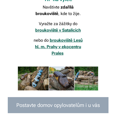
Navštivte
zdařilá
broukoviště
, kde to žije.
Vyražte za žážitky
do
broukoviště v Satalicích
nebo do
broukoviště Lesů
hl. m. Prahy v ekocentru
Prales
Postavte domov opylovatelům i u vás