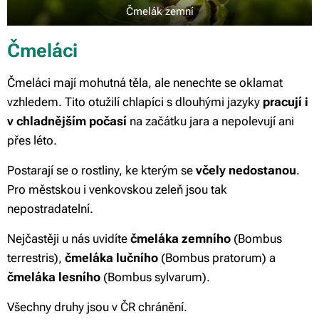
Čmelák zemní
Čmeláci
Čmeláci mají mohutná těla, ale nenechte se oklamat
vzhledem. Tito otužilí chlapíci s dlouhými jazyky
pracují i
v chladnějším počasí
na začátku jara a nepolevují ani
přes léto.
Postarají se o rostliny, ke kterým se
včely nedostanou
.
Pro městskou i venkovskou zeleň jsou tak
nepostradatelní.
Nejčastěji u nás uvidíte
čmeláka zemního
(Bombus
terrestris),
čmeláka lučního
(Bombus pratorum) a
čmeláka lesního
(Bombus sylvarum).
Všechny druhy jsou v ČR chránění.