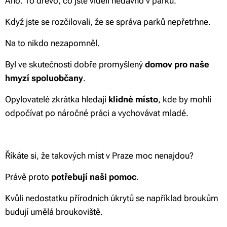
Ano. To dřevo, co jste viděli nedávno v parku.
Když jste se rozčilovali, že se správa parků nepřetrhne.
Na to nikdo nezapomněl.
Byl ve skutečnosti dobře promyšlený
domov pro naše
hmyzí spoluobčany
.
Opylovatelé zkrátka hledají
klidné místo
, kde by mohli
odpočívat po náročné práci a vychovávat mladé.
Říkáte si, že takových míst v Praze moc nenajdou?
Právě proto
potřebují naši pomoc
.
Kvůli nedostatku přírodních úkrytů se například broukům
budují umělá broukoviště.