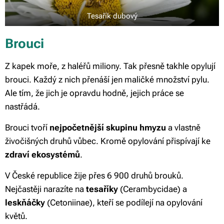
Tesařík dubový
Brouci
Z kapek moře, z haléřů miliony. Tak přesně takhle opylují
brouci. Každý z nich přenáší jen maličké množství pylu.
Ale tím, že jich je opravdu hodně, jejich práce se
nastřádá.
Brouci tvoří
nejpočetnější skupinu hmyzu
a vlastně
živočišných druhů vůbec. Kromě opylování přispívají ke
zdraví ekosystémů
.
V České republice žije přes 6 900 druhů brouků.
Nejčastěji narazíte na
tesaříky
(Cerambycidae) a
leskňáčky
(Cetoniinae), kteří se podílejí na opylování
květů.