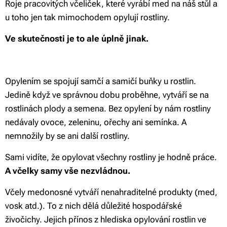
Roje pracovitých včeliček, které vyrábí med na náš stůl a
u toho jen tak mimochodem opylují rostliny.
Ve skutečnosti je to ale úplně jinak.
Opylením se spojují samčí a samičí buňky u rostlin.
Jedině když ve správnou dobu proběhne, vytváří se na
rostlinách plody a semena. Bez opylení by nám rostliny
nedávaly ovoce, zeleninu, ořechy ani semínka. A
nemnožily by se ani další rostliny.
Sami vidíte, že opylovat všechny rostliny je hodně práce.
A včelky samy vše nezvládnou.
Včely medonosné vytváří nenahraditelné produkty (med,
vosk atd.). To z nich dělá důležité hospodářské
živočichy.
Jejich přínos z hlediska opylování rostlin ve