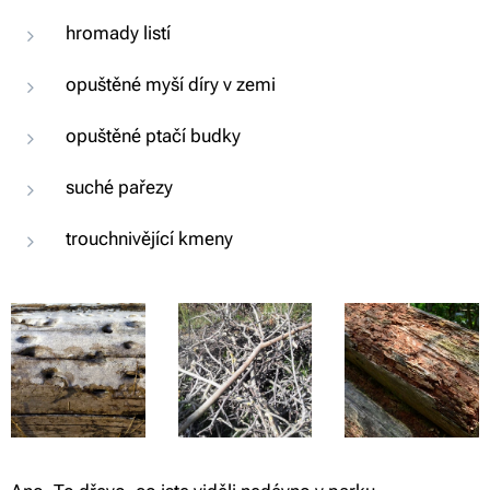
hromady listí
opuštěné myší díry v zemi
opuštěné ptačí budky
suché pařezy
trouchnivějící kmeny