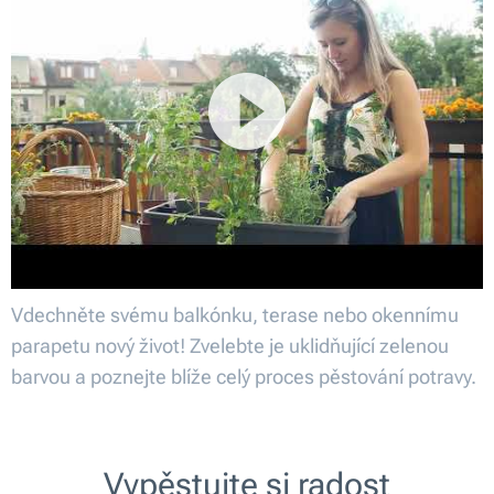
Vdechněte svému balkónku, terase nebo okennímu
parapetu nový život! Zvelebte je uklidňující zelenou
barvou a poznejte blíže celý proces pěstování potravy.
Vypěstujte si radost