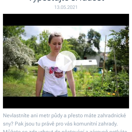
13.05.2021
Nevlastníte ani metr půdy a přesto máte zahradnické
sny? Pak jsou tu právě pro vás komunitní zahrady.
Můžete se zde vrhout do pěstování a zároveň potkáte