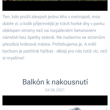
Ten, kdo prožil alespoň jedno léto v metropoli, moc
dobře ví, o kolik příjemnější je trávit horké dny v parku
obklopen stromy než na rozpáleném betonovém
náměstí bez špetky zeleně. Ne nadarmo se stromům
přezdívá hrdinové města. Potřebujeme je. A měli
bychom je patřičně hýčkat - dělají pro nás totiž víc, než
si myslíme!
Balkón k nakousnutí
04.06.2021